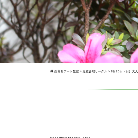
西葛西アート教室
>
児童合唱サークル
>
8月26日（日）大