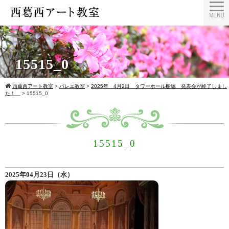
15515_0
西葛西アート教室
>
バレエ教室
>
2025年 4月2日 タワーホール船堀 発表会が終了しまし
た！
>
15515_0
15515_0
2025年04月23日（水）