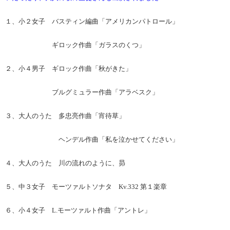
１、小２女子 バスティン編曲「アメリカンパトロール」
ギロック作曲「ガラスのくつ」
２、小４男子 ギロック作曲「秋がきた」
ブルグミュラー作曲「アラベスク」
３、大人のうた 多忠亮作曲「宵待草」
ヘンデル作曲「私を泣かせてください」
４、大人のうた 川の流れのように、昴
５、中３女子 モーツァルトソナタ Kv.332 第１楽章
６、小４女子 L.モーツァルト作曲「アントレ」