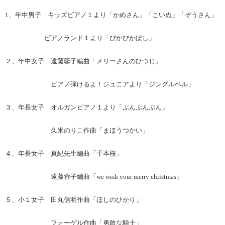
1、年中男子 キッズピアノ１より「かめさん」「こいぬ」「ぞうさん」
ピアノランド１より「ぴかぴかぼし」
２、年中女子 遠藤蓉子編曲「メリーさんのひつじ」
ピアノ弾けるよ！ジュニアより「ジングルベル」
３、年長女子 オルガンピアノ１より「ぶんぶんぶん」
久米のりこ作曲「まほうつかい」
４、年長女子 真紀先生編曲「千本桜」
遠藤蓉子編曲「we wish your merry christmas」
５、小１女子 田丸信明作曲「ほしのひかり」
フォーゲル作曲「勇敢な騎士」