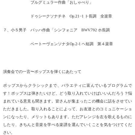
ブルグミュラー作曲「おしゃべり」
ドゥシークソナチネ Op.21−1 ト長調 全楽章
７、小５男子 バッハ作曲「シンフォニア BWV.792 ホ長調
ベートーヴェンソナタOp.2-1 ヘ短調 第４楽章
演奏会での一言〜ポップスを弾くにあたって
ポップスからクラシックまで、バラエティに富んでいるプログラムで
す！ポップスは弾きたいけど、どう取り入れていけばいいんだろう？悩
まれている意見も聞きます。皆さんが集まったこの機会に話をさせてい
ただきました。取り入れることによって、お友達とのコミュニケーショ
ンになったり、メリットもあります。ただアレンジを左を歌えるものに
したり、きちんと音楽を学べる楽譜を選んでいくことを気をつけてくだ
さい。