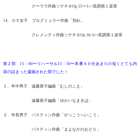
クーラウ作曲ソナチネOp.55ー1ハ長調第１楽章
14、小５女子 ブルグミュラー作曲「別れ」
クレメンティ作曲ソナチネOp.36-3ハ長調第１楽章
第２部 15：00〜リハーサル15：50〜本番４０分あまりの短くとても内
容の詰まった凝縮された部でした！
１、年中男子 遠藤蓉子編曲「むしのこえ」
遠藤蓉子編曲「ゆかいなまきば」
２、年長男子 バスティン作曲「がっこうへいこう」
バスティン作曲「まよなかのおどり」