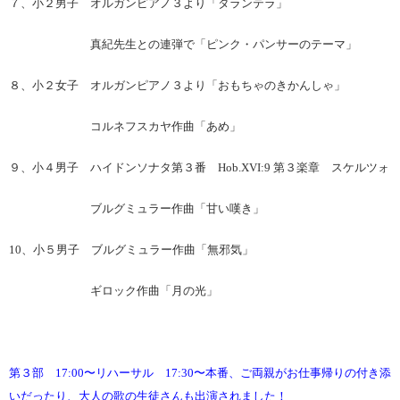
７、小２男子 オルガンピアノ３より「タランテラ」
真紀先生との連弾で「ピンク・パンサーのテーマ」
８、小２女子 オルガンピアノ３より「おもちゃのきかんしゃ」
コルネフスカヤ作曲「あめ」
９、小４男子 ハイドンソナタ第３番 Hob.XVI:9 第３楽章 スケルツォ
ブルグミュラー作曲「甘い嘆き」
10、小５男子 ブルグミュラー作曲「無邪気」
ギロック作曲「月の光」
第３部 17:00〜リハーサル 17:30〜本番、ご両親がお仕事帰りの付き添
いだったり、大人の歌の生徒さんも出演されました！