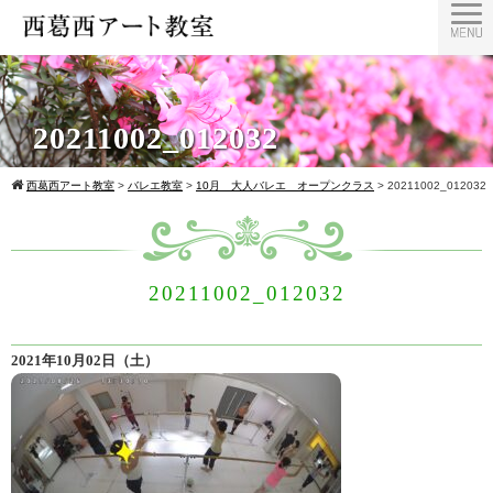
20211002_012032
西葛西アート教室
>
バレエ教室
>
10月 大人バレエ オープンクラス
>
20211002_012032
20211002_012032
2021年10月02日（土）