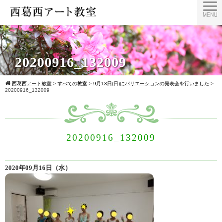
20200916_132009
西葛西アート教室
>
すべての教室
>
9月13日(日)にバリエーションの発表会を行いました
>
20200916_132009
20200916_132009
2020年09月16日（水）