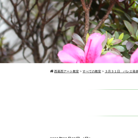
西葛西アート教室
>
すべての教室
>
３月３１日 バレエ発