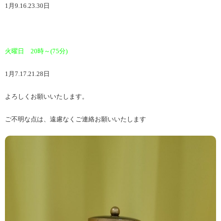
1月9.16.23.30日
火曜日 20時～(75分)
1月7.17.21.28日
よろしくお願いいたします。
ご不明な点は、遠慮なくご連絡お願いいたします