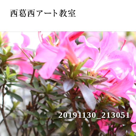
20191130_213051