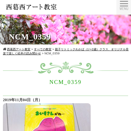
NCM_0359
西葛西アート教室
>
すべての教室
>
親子リトミックわかば（1〜2歳）クラス、オリジナル音
楽で楽しく絵本の読み聞かせ
>
NCM_0359
NCM_0359
2019年11月04日（月）